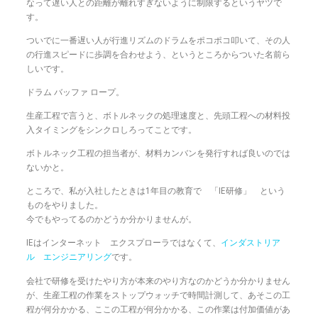
なって遅い人との距離が離れすぎないように制限するというヤツで
す。
ついでに一番遅い人が行進リズムのドラムをポコポコ叩いて、その人
の行進スピードに歩調を合わせよう、というところからついた名前ら
しいです。
ドラム バッファ ロープ。
生産工程で言うと、ボトルネックの処理速度と、先頭工程への材料投
入タイミングをシンクロしろってことです。
ボトルネック工程の担当者が、材料カンバンを発行すれば良いのでは
ないかと。
ところで、私が入社したときは1年目の教育で 「IE研修」 という
ものをやりました。
今でもやってるのかどうか分かりませんが。
IEはインターネット エクスプローラではなくて、
インダストリア
ル エンジニアリング
です。
会社で研修を受けたやり方が本来のやり方なのかどうか分かりません
が、生産工程の作業をストップウォッチで時間計測して、あそこの工
程が何分かかる、ここの工程が何分かかる、この作業は付加価値があ