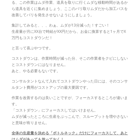
る、この作業はムダ作業、道具を取りに行くムダな移動時間があるか
ら道具を近くに集めましょう、ここのバリ取りムダだから加工パスを
改善してバリを発生させないようにしましょう。
集計してみると、、、わぁ、ムダが13分減った！すごい！
生産量が月にXX台で時給がXX円だから、お金に換算すると1ヶ月でX
万円もコストダウンだ！
と言って喜ぶやつです。
コストダウンは、作業時間が減った分、そこの作業者をクビにしない
とコストダウンにはなりません。
あと、やる必要もないです。
コンサルタントなんて入れてコストダウンやった日には、そのコンサ
ルタント費用がコストアップの最大要因です。
作業を改善するのは良いことですが、フォーカスするところが違いま
す。
「コストダウン」にフォーカスしてはいけません。
ムダが減ったところに生産をぶっこんで、スループットを増やさない
と意味が有りません。
全体の生産量を決める「ボトルネック」だけにフォーカスして、あと
はムダがあっても放っておく！