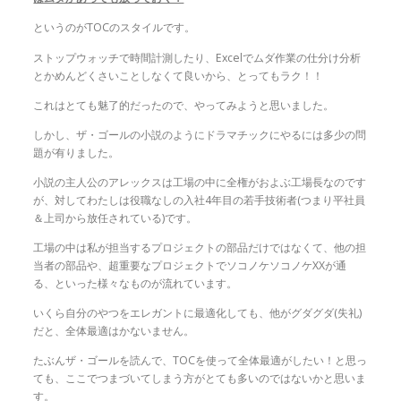
というのがTOCのスタイルです。
ストップウォッチで時間計測したり、Excelでムダ作業の仕分け分析
とかめんどくさいことしなくて良いから、とってもラク！！
これはとても魅了的だったので、やってみようと思いました。
しかし、ザ・ゴールの小説のようにドラマチックにやるには多少の問
題が有りました。
小説の主人公のアレックスは工場の中に全権がおよぶ工場長なのです
が、対してわたしは役職なしの入社4年目の若手技術者(つまり平社員
＆上司から放任されている)です。
工場の中は私が担当するプロジェクトの部品だけではなくて、他の担
当者の部品や、超重要なプロジェクトでソコノケソコノケXXが通
る、といった様々なものが流れています。
いくら自分のやつをエレガントに最適化しても、他がグダグダ(失礼)
だと、全体最適はかないません。
たぶんザ・ゴールを読んで、TOCを使って全体最適がしたい！と思っ
ても、ここでつまづいてしまう方がとても多いのではないかと思いま
す。