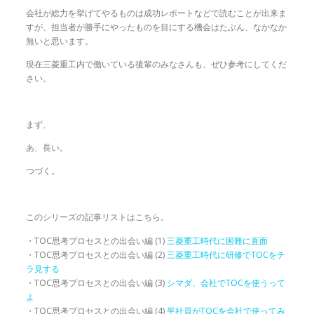
会社が総力を挙げてやるものは成功レポートなどで読むことが出来ま
すが、担当者が勝手にやったものを目にする機会はたぶん、なかなか
無いと思います。
現在三菱重工内で働いている後輩のみなさんも、ぜひ参考にしてくだ
さい。
まず、
あ、長い。
つづく。
このシリーズの記事リストはこちら。
・TOC思考プロセスとの出会い編 (1)
三菱重工時代に困難に直面
・TOC思考プロセスとの出会い編 (2)
三菱重工時代に研修でTOCをチ
ラ見する
・TOC思考プロセスとの出会い編 (3)
シマダ、会社でTOCを使うって
よ
・TOC思考プロセスとの出会い編 (4)
平社員がTOCを会社で使ってみ