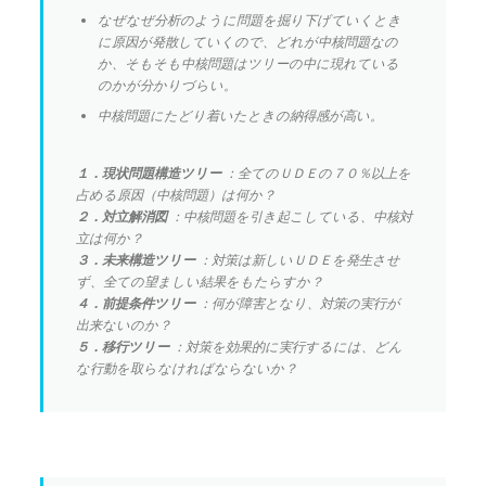
なぜなぜ分析のように問題を掘り下げていくとき
に原因が発散していくので、どれが中核問題なの
か、そもそも中核問題はツリーの中に現れている
のかが分かりづらい。
中核問題にたどり着いたときの納得感が高い。
１．現状問題構造ツリー
：全てのＵＤＥの７０％以上を
占める原因（中核問題）は何か？
２．対立解消図
：中核問題を引き起こしている、中核対
立は何か？
３．未来構造ツリー
：対策は新しいＵＤＥを発生させ
ず、全ての望ましい結果をもたらすか？
４．前提条件ツリー
：何が障害となり、対策の実行が
出来ないのか？
５．移行ツリー
：対策を効果的に実行するには、どん
な行動を取らなければならないか？