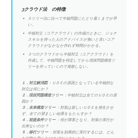
3クラウド法 の特徴
５ツリー法に比べて中核問題にたどり着くまでが早
い。
中核対立（コアクラウド）の作成のときに、ジョナ
スキルを持った人のアドバイスが無いと良いコア
クラウドがなかなか作れず時間がかかる。
３つのクラウドから中核対立（コアクラウド）を
作成して、中核問題を特定してから現状問題構造ツ
リーを作っていくので発散しない。
１．対立解消図
：ＵＤＥの原因となっている中核的な
対立は何にか？
２．現状問題構造ツリー
：中核対立は全てのＵＤＥの原
因か？
３．未来構造ツリー
：対策は新しいＵＤＥを発生させ
ず、全ての望ましい結果をもたらすか？
４．前提条件ツリー
：何が障害となり、対策の実行が
出来ないのか？
５．移行ツリー
：対策を効果的に実行するには、どん