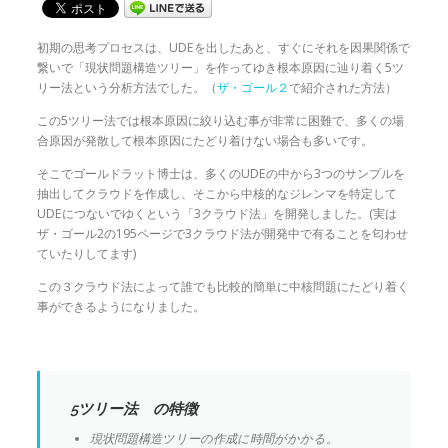
初期の思考プロセスは、UDEを出したあと、すぐにそれを因果関係で
繋いで「現状問題構造ツリー」を作ってゆき根本原因に辿り着く5ツ
リー法という分析方法でした。（
ザ・ゴール２
で紹介された方法）
この5ツリー法では根本原因に絞り込む事が非常に困難で、多くの場
合原因が発散して根本原因にたどり着けない場合も多いです。
そこでゴールドラット博士は、多くのUDEの中から3つのサンプルを
抽出してクラウドを作成し、そこから中核的なジレンマを特定して
UDEにつないでゆくという「3クラウド法」を開発しました。(実は
ザ・ゴール2の195ページで3クラウド法が開発中で有ることを匂わせ
ていたりしてます)
この３クラウド法によって誰でも比較的簡単に中核問題にたどり着く
事ができるようになりました。
5ツリー法 の特徴
現状問題構造ツリーの作成に時間がかかる。