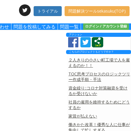
トライアル
問題解決ツールsekasuku(TOP)
わせ
問題を投稿してみる
問題一覧
ログイン / アカウント登録
アクション
こちらのプロジェクトもどうですか？
２人きりの小さい町工場で人を雇
えるのか！！
TOC思考プロセスのロジックツリ
ー作成手順・手法
資金繰り::コロナ対策融資を受け
るか受けないか
社員の雇用を維持するためにどう
するか
家賃が払えない
働きかた改革！優秀な人に仕事が
集中して忙しすぎる