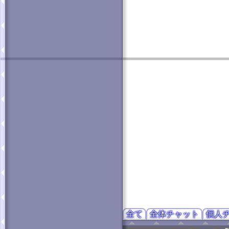
全て
全体チャット
個人