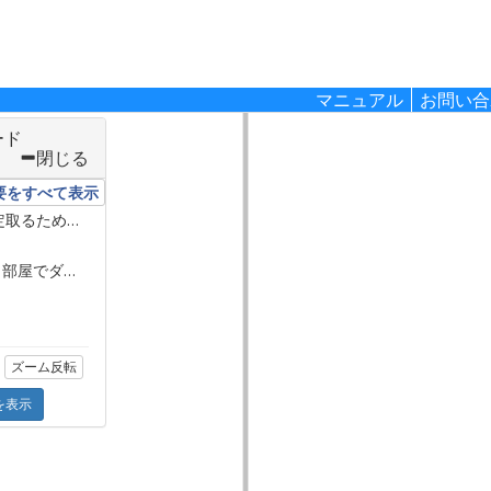
マニュアル
お問い合
ード
閉じる
要をすべて表示
定取るため
・手軽に作業したい時がある
・スタバ行ってドヤるため
やる気MAXで検定合格する。部屋でダラダラネットサーフィンする。
ズーム反転
を表示