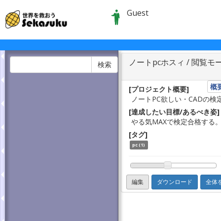
Guest
ノートpcホスィ
/ 閲覧モ
検索
概
[プロジェクト概要]
ノートPC欲しい
・CADの検
[達成したい目標/あるべき姿]
[タグ]
pc
(1)
編集
ダウンロード
全体