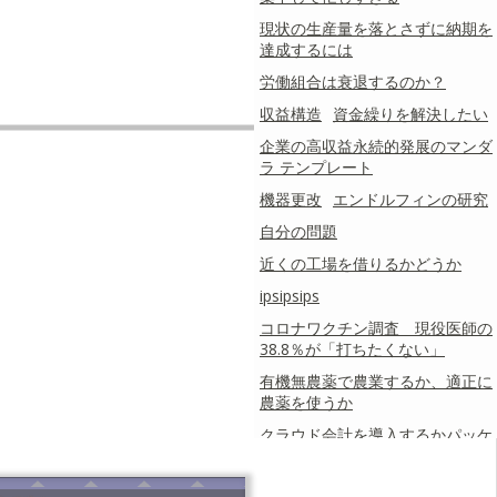
現状の生産量を落とさずに納期を
達成するには
労働組合は衰退するのか？
収益構造
資金繰りを解決したい
企業の高収益永続的発展のマンダ
ラ テンプレート
機器更改
エンドルフィンの研究
自分の問題
近くの工場を借りるかどうか
ipsipsips
コロナワクチン調査 現役医師の
38.8％が「打ちたくない」
有機無農薬で農業するか、適正に
農薬を使うか
クラウド会計を導入するかパッケ
ージのままか
アマゾンがボーイング旅客機11機