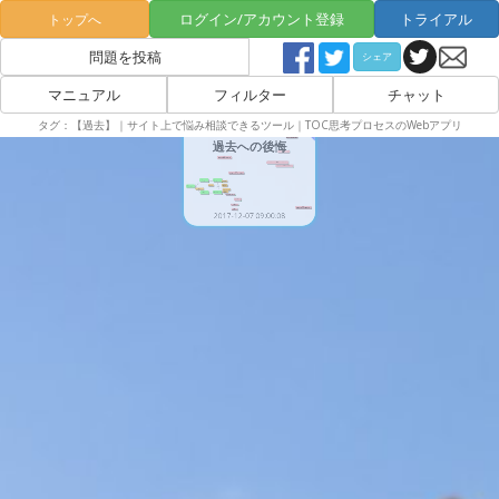
ログイン/アカウント登録
トライアル
トップへ
問題を投稿
シェア
マニュアル
フィルター
チャット
タグ：【過去】｜サイト上で悩み相談できるツール｜TOC思考プロセスのWebアプリ
公開
過去への後悔
2017-12-07 09:00:08