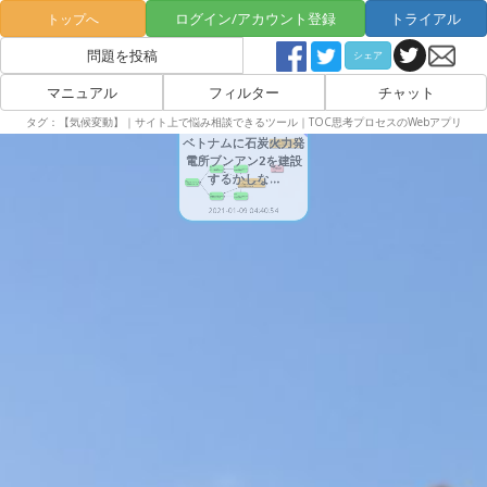
ログイン/アカウント登録
トライアル
トップへ
問題を投稿
シェア
マニュアル
フィルター
チャット
タグ：【気候変動】｜サイト上で悩み相談できるツール｜TOC思考プロセスのWebアプリ
公開
ベトナムに石炭火力発
電所ブンアン2を建設
するかしな...
2021-01-09 04:40:54