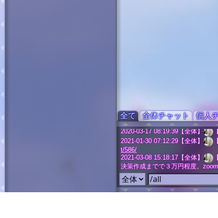
意外と難しいのです。
2018-08-02 12:49:12【全体】
づき問題解決して世界を救ってい
2018-08-15 23:16:38【運営】
編集
にお願いいたします。
2018-08-31 12:40:10【運営】
編集
2018-09-03 15:25:56【運営】
右上
設定してください。
2018-09-28 19:33:25【運営】
本日
が、何卒ご理解を賜りますようお
2019-06-20 06:17:59【全体】
2019-06-20 06:18:41【全体】
2019-10-30 20:31:02【運営】
本日
が、何卒ご理解を賜りますようお
2019-10-31 23:02:19【運営】
本日
全て
すが、何卒ご理解を賜りますよう
全体チャット
個人
2020-03-13 05:29:35【全体】
2020-03-17 08:19:39【全体】
2021-01-30 07:12:29【全体】
t/586/
2021-03-08 15:18:17【全体】
決策作成までで３万円程度。zoom