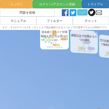
ログイン/アカウント登録
トライアル
トップへ
問題を投稿
シェア
マニュアル
フィルター
チャット
タグ：【コロナウィルス】｜サイト上で悩み相談できるツール｜TOC思考プロセスのWebアプリ
公開
資金繰り::コロナ対策
公開
感染リスクが高まる５
融資を受けるか受けな
新型コロナウィルスの影
つの場面
いか
空いた時
響で経済が大ダメージを
受けて...
で勉強
2026-07-17 14:29:53
2021-01-08 12:53:30
2020-0